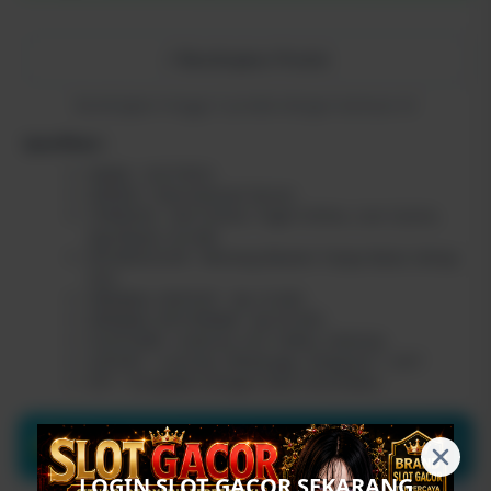
Bandingkan Produk
Bandingkan hingga 5 produk dengan bantuan AI
Spesifikasi :
NAMA : SLOT-BCA
SERVER : International Server
TERSEDIA : Slot Online, Togel Online, Live Casino,
Sportbook, Arcade
KEUNGGULAN : Menang Maxwin Tanpa Batas Setiap
Hari
MINIMAL DEPOSIT : Rp 10.000
MINIMAL WITHDRAW : Rp 50.000
PLATFORM : Android, iOS, Tablet, Dekstop
SUPORT : Livechat, Whatsapp, Telegram > 24/7
RTP : Terupdate Dengan Data Terstruktur
Plaza IT Protect
Info
Asuransi ADLD • Premi Mulai 100rb
LOGIN SLOT GACOR SEKARANG